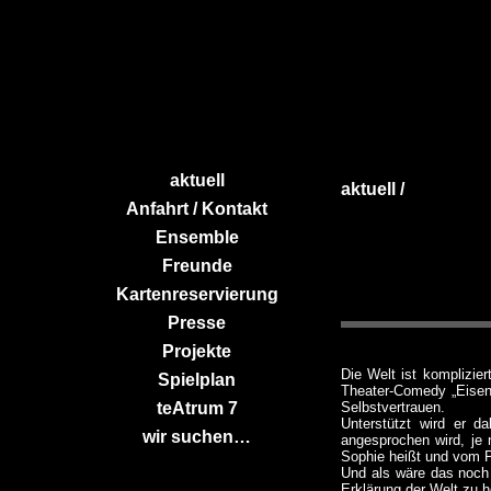
aktuell
aktuell /
Anfahrt / Kontakt
Ensemble
Freunde
Kartenreservierung
Presse
Projekte
Die Welt ist komplizier
Spielplan
Theater-Comedy „Eisens
teAtrum 7
Selbstvertrauen.
Unterstützt wird er d
wir suchen…
angesprochen wird, je 
Sophie heißt und vom P
Und als wäre das noch 
Erklärung der Welt zu 