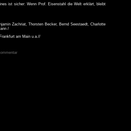
es ist sicher: Wenn Prof. Eisenstahl die Welt erklärt, bleibt
njamin Zachriat, Thorsten Becker, Bernd Seestaedt, Charlotte
mann /
Frankfurt am Main u.a.//
 Kommentar