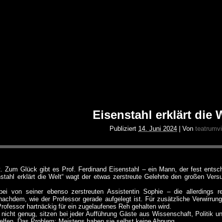
Eisenstahl erklärt die 
Publiziert
14. Juni 2024
|
Von
teatrumvi
t. Zum Glück gibt es Prof. Ferdinand Eisenstahl – ein Mann, der fest entsch
tahl erklärt die Welt“ wagt der etwas zerstreute Gelehrte den großen Vers
abei von seiner ebenso zerstreuten Assistentin Sophie – die allerdings
nachdem, wie der Professor gerade aufgelegt ist. Für zusätzliche Verwirru
rofessor hartnäckig für ein zugelaufenes Reh gehalten wird.
nicht genug, sitzen bei jeder Aufführung Gäste aus Wissenschaft, Politik un
helfen. Das Problem: Meistens haben sie selbst keine Ahnung.