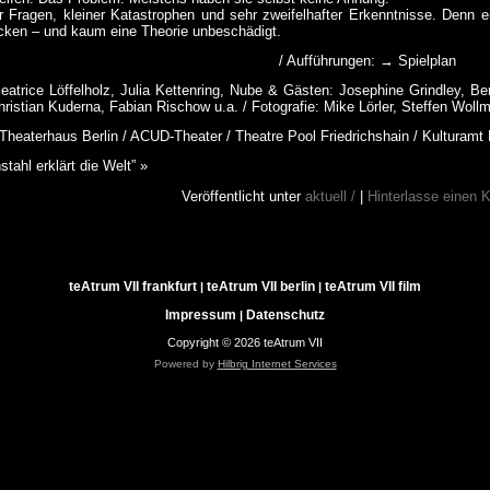
r Fragen, kleiner Katastrophen und sehr zweifelhafter Erkenntnisse. Denn ein
rocken – und kaum eine Theorie unbeschädigt.
/ Aufführungen:
→ Spielplan
eatrice Löffelholz, Julia Kettenring, Nube & Gästen: Josephine Grindley, Be
hristian Kuderna, Fabian Rischow u.a. / Fotografie: Mike Lörler, Steffen Woll
Theaterhaus Berlin / ACUD-Theater / Theatre Pool Friedrichshain / Kulturamt 
tahl erklärt die Welt” »
Veröffentlicht unter
aktuell /
|
Hinterlasse einen
teAtrum VII frankfurt
teAtrum VII berlin
teAtrum VII film
|
|
Impressum
Datenschutz
|
Copyright © 2026 teAtrum VII
Powered by
Hilbrig Internet Services