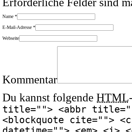
Erforderliche Felder sind m
Name
*
E-Mail-Adresse
*
Webseite
Kommentar
Du kannst folgende
HTML
title=""> <abbr title="
<blockquote cite=""> <c
datetime=""> <em> <i> <